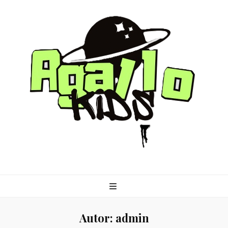
agallo-kids.pl
Autor:
admin