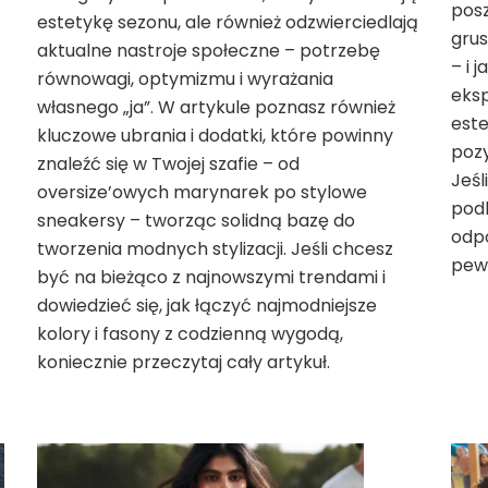
posz
estetykę sezonu, ale również odzwierciedlają
grus
aktualne nastroje społeczne – potrzebę
– i 
równowagi, optymizmu i wyrażania
eksp
własnego „ja”. W artykule poznasz również
este
kluczowe ubrania i dodatki, które powinny
pozy
znaleźć się w Twojej szafie – od
Jeśl
oversize’owych marynarek po stylowe
pod
sneakersy – tworząc solidną bazę do
odpo
tworzenia modnych stylizacji. Jeśli chcesz
pewn
być na bieżąco z najnowszymi trendami i
dowiedzieć się, jak łączyć najmodniejsze
kolory i fasony z codzienną wygodą,
koniecznie przeczytaj cały artykuł.