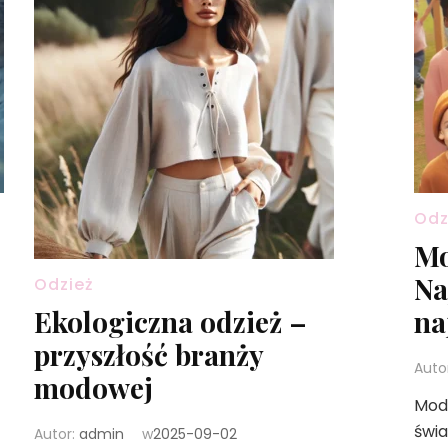
Odz
Mo
Na
Odzież
na
Ekologiczna odzież –
przyszłość branży
Auto
modowej
Moda
świ
Autor:
admin
w
2025-09-02