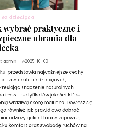
ież dziecięca
k wybrać praktyczne i
zpieczne ubrania dla
iecka
r:
admin
w
2025-10-08
kuł przedstawia najważniejsze cechy
iecznych ubrań dziecięcych,
reślając znaczenie naturalnych
riałów i certyfikatów jakości, które
nią wrażliwą skórę malucha. Dowiesz się
ego również, jak prawidłowo dobrać
iar odzieży i jakie tkaniny zapewnią
ecku komfort oraz swobodę ruchów na