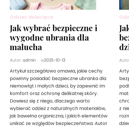
Odzież dziecięca
Odz
Jak wybrać bezpieczne i
Ja
wygodne ubrania dla
be
malucha
dz
Autor:
admin
w
2025-10-13
Auto
Artykuł szczegółowo omawia, jakie cechy
Arty
powinny posiadać bezpieczne ubranka dla
bezp
niemowląt i małych dzieci, by zapewnić im
podk
komfort oraz ochronę delikatnej skóry.
mate
Dowiesz się z niego, dlaczego warto
chro
wybierać odzież z naturalnych materiałów,
z ni
jak bawełna organiczna, i jakich elementów
rozm
unikać ze względów bezpieczeństwa. Autor
dzi