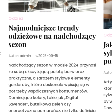
Odzież
Najmodniejsze trendy
odzieżowe na nadchodzący
Odz
sezon
Ja
e
sy
Autor:
admin
w
2025-09-15
po
Nadchodzący sezon w modzie 2024 przynosi
ze sobą ekscytującą paletę barw oraz
Auto
praktyczne, a zarazem stylowe elementy
Arty
garderoby, które doskonale wpisują się w
któr
potrzeby współczesnych konsumentów.
sylw
Dominujące kolory, takie jak „Digital
by w
Lavender”, butelkowa zieleń czy
Dowi
energetyczna pomarańcz, nie tylko definiują