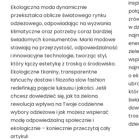
insp
Ekologiczna moda dynamicznie
poł
przekształca oblicze światowego rynku
zró
odzieżowego, odpowiadając na wyzwania
w dz
klimatyczne oraz potrzeby coraz bardziej
najm
świadomych konsumentów. Marki modowe
ene
stawiają na przejrzystość, odpowiedzialność
ziel
i innowacyjne technologie, tworząc styl,
wsp
który łączy estetykę z troską o środowisko.
najm
Ekologiczne tkaniny, transparentne
o ek
łańcuchy dostaw i filozofia slow fashion
ubra
redefiniują pojęcie luksusu i jakości. Jeśli
któ
chcesz dowiedzieć się, jak ta zielona
świa
rewolucja wpływa na Twoje codzienne
dowi
wybory odzieżowe i jak możesz wspierać
tros
modę odpowiedzialną społecznie i
dzie
ekologicznie – koniecznie przeczytaj cały
artykuł.