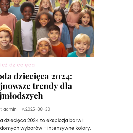
ież dziecięca
da dziecięca 2024:
jnowsze trendy dla
jmłodszych
r:
admin
w
2025-08-30
 dziecięca 2024 to eksplozja barw i
adomych wyborów – intensywne kolory,