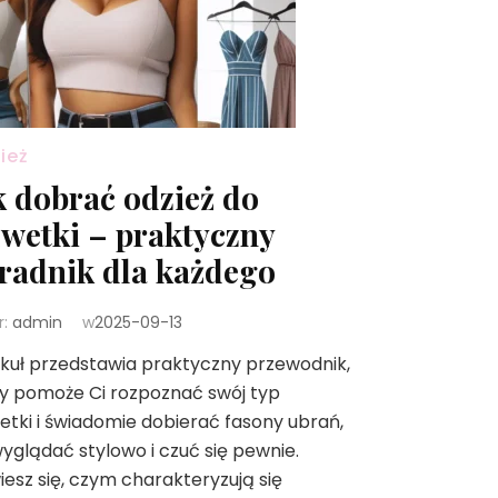
ież
k dobrać odzież do
lwetki – praktyczny
radnik dla każdego
r:
admin
w
2025-09-13
kuł przedstawia praktyczny przewodnik,
y pomoże Ci rozpoznać swój typ
etki i świadomie dobierać fasony ubrań,
yglądać stylowo i czuć się pewnie.
esz się, czym charakteryzują się