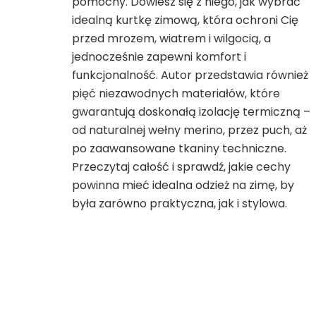
pomocny. Dowiesz się z niego, jak wybrać
idealną kurtkę zimową, która ochroni Cię
przed mrozem, wiatrem i wilgocią, a
jednocześnie zapewni komfort i
funkcjonalność. Autor przedstawia również
pięć niezawodnych materiałów, które
gwarantują doskonałą izolację termiczną –
od naturalnej wełny merino, przez puch, aż
po zaawansowane tkaniny techniczne.
Przeczytaj całość i sprawdź, jakie cechy
powinna mieć idealna odzież na zimę, by
była zarówno praktyczna, jak i stylowa.