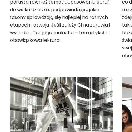
porusza również temat dopasowania ubrań
co d
do wieku dziecka, podpowiadając, jakie
rozw
fasony sprawdzają się najlepiej na różnych
zde
etapach rozwoju. Jeśli zależy Ci na zdrowiu i
taki
e
wygodzie Twojego malucha – ten artykuł to
bezp
obowiązkowa lektura.
świ
swoj
obo