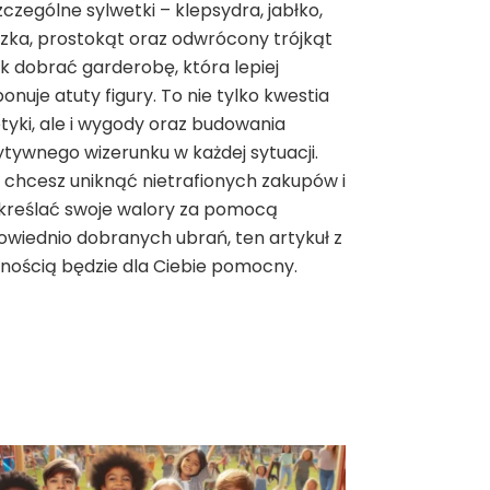
czególne sylwetki – klepsydra, jabłko,
zka, prostokąt oraz odwrócony trójkąt
jak dobrać garderobę, która lepiej
onuje atuty figury. To nie tylko kwestia
tyki, ale i wygody oraz budowania
tywnego wizerunku w każdej sytuacji.
i chcesz uniknąć nietrafionych zakupów i
kreślać swoje walory za pomocą
wiednio dobranych ubrań, ten artykuł z
ością będzie dla Ciebie pomocny.