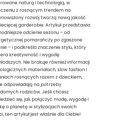
irowane naturą i technologią, w
ączeniu z rosnącym trendem na
wnoważony rozwój tworzą nową jakość
iecięcej garderobie. Artykuł przedstawia
odniejsze odcienie sezonu – od
rgetycznej pomarańczy po zgaszone
enie – i podkreśla znaczenie stylu, który
iera kreatywność i wygodę
łodszych. Nie brakuje również informacji
ologicznych materiałach, slow fashion i
niach rosnących razem z dzieckiem,
re odpowiadają na potrzeby
domych rodziców. Jeśli chcesz
edzieć się, jak połączyć modę, wygodę i
kę o planetę w stylizacjach swoich
ci, ten artykuł jest właśnie dla Ciebie!