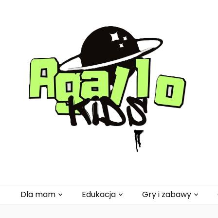
pl
Dla mam
Edukacja
Gry i zabawy