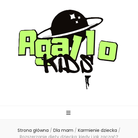
agallo-kids.pl
Strona główna
/
Dla mam
/
Karmienie dziecka
/
Rozszerzanie diety dziecka: kiedy i jak zacząć?