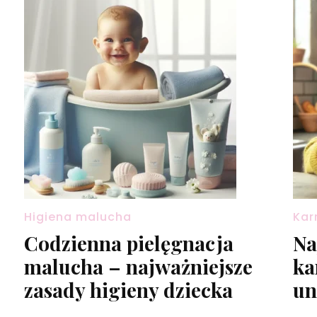
Higiena malucha
Kar
Codzienna pielęgnacja
Na
malucha – najważniejsze
ka
zasady higieny dziecka
un