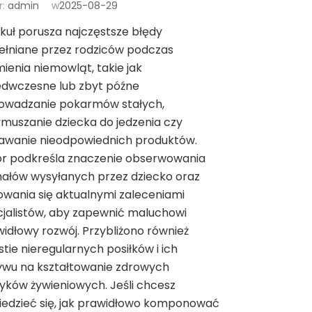
r:
admin
w
2025-08-29
kuł porusza najczęstsze błędy
ełniane przez rodziców podczas
ienia niemowląt, takie jak
edwczesne lub zbyt późne
owadzanie pokarmów stałych,
muszanie dziecka do jedzenia czy
awanie nieodpowiednich produktów.
or podkreśla znaczenie obserwowania
ałów wysyłanych przez dziecko oraz
owania się aktualnymi zaleceniami
jalistów, aby zapewnić maluchowi
idłowy rozwój. Przybliżono również
tie nieregularnych posiłków i ich
ywu na kształtowanie zdrowych
ków żywieniowych. Jeśli chcesz
iedzieć się, jak prawidłowo komponować