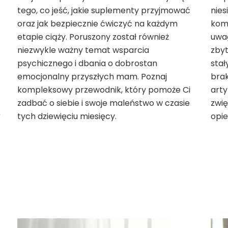
tego, co jeść, jakie suplementy przyjmować
nies
oraz jak bezpiecznie ćwiczyć na każdym
komf
etapie ciąży. Poruszony został również
uwag
niezwykle ważny temat wsparcia
zby
psychicznego i dbania o dobrostan
stał
emocjonalny przyszłych mam. Poznaj
brak
kompleksowy przewodnik, który pomoże Ci
arty
zadbać o siebie i swoje maleństwo w czasie
zwi
ę
tych dziewięciu miesięcy.
opi