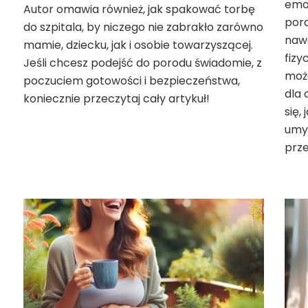
emoc
Autor omawia również, jak spakować torbę
por
do szpitala, by niczego nie zabrakło zarówno
nawo
mamie, dziecku, jak i osobie towarzyszącej.
fizy
Jeśli chcesz podejść do porodu świadomie, z
moż
poczuciem gotowości i bezpieczeństwa,
dla 
koniecznie przeczytaj cały artykuł!
się,
umys
prze