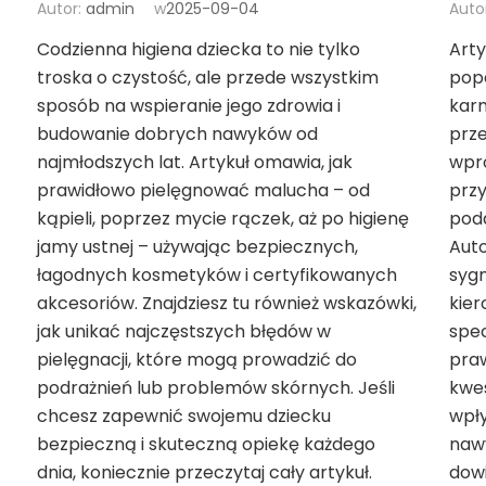
Autor:
admin
w
2025-09-04
Auto
Codzienna higiena dziecka to nie tylko
Arty
troska o czystość, ale przede wszystkim
pop
sposób na wspieranie jego zdrowia i
karm
budowanie dobrych nawyków od
prz
najmłodszych lat. Artykuł omawia, jak
wpr
prawidłowo pielęgnować malucha – od
przy
kąpieli, poprzez mycie rączek, aż po higienę
pod
jamy ustnej – używając bezpiecznych,
Aut
łagodnych kosmetyków i certyfikowanych
sygn
akcesoriów. Znajdziesz tu również wskazówki,
kier
jak unikać najczęstszych błędów w
spec
pielęgnacji, które mogą prowadzić do
praw
podrażnień lub problemów skórnych. Jeśli
kwes
chcesz zapewnić swojemu dziecku
wpł
bezpieczną i skuteczną opiekę każdego
nawy
dnia, koniecznie przeczytaj cały artykuł.
dow