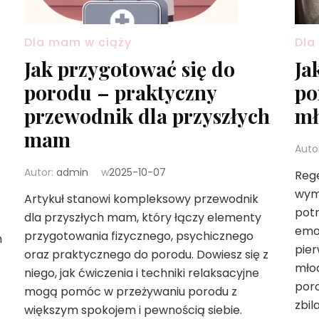
Dla mam w ciąży
Dl
Jak przygotować się do
Ja
porodu – praktyczny
po
przewodnik dla przyszłych
mł
mam
Auto
Autor:
admin
w
2025-10-07
Rege
wyma
Artykuł stanowi kompleksowy przewodnik
potr
dla przyszłych mam, który łączy elementy
emo
przygotowania fizycznego, psychicznego
n
pier
oraz praktycznego do porodu. Dowiesz się z
mło
niego, jak ćwiczenia i techniki relaksacyjne
poro
mogą pomóc w przeżywaniu porodu z
zbil
większym spokojem i pewnością siebie.