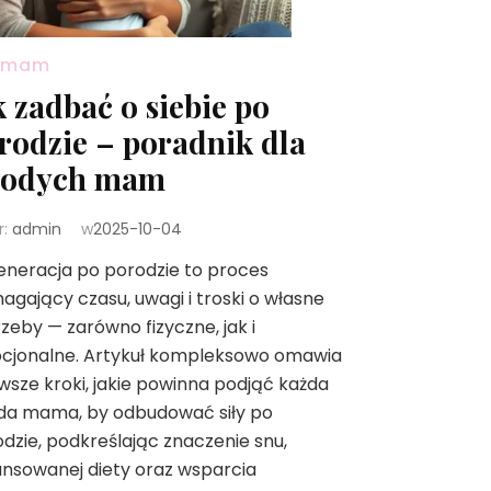
a mam
k zadbać o siebie po
rodzie – poradnik dla
odych mam
r:
admin
w
2025-10-04
neracja po porodzie to proces
gający czasu, uwagi i troski o własne
zeby — zarówno fizyczne, jak i
cjonalne. Artykuł kompleksowo omawia
wsze kroki, jakie powinna podjąć każda
da mama, by odbudować siły po
dzie, podkreślając znaczenie snu,
ansowanej diety oraz wsparcia