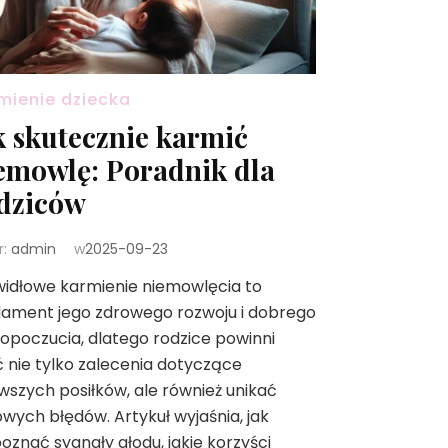
mienie dziecka
k skutecznie karmić
emowlę: Poradnik dla
dziców
r:
admin
w
2025-09-23
idłowe karmienie niemowlęcia to
dament jego zdrowego rozwoju i dobrego
poczucia, dlatego rodzice powinni
 nie tylko zalecenia dotyczące
wszych posiłków, ale również unikać
wych błędów. Artykuł wyjaśnia, jak
oznać sygnały głodu, jakie korzyści