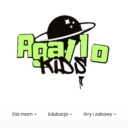
pl
Dla mam
Edukacja
Gry i zabawy