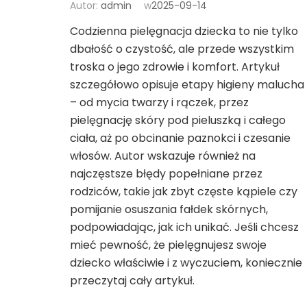
Autor:
admin
w
2025-09-14
Codzienna pielęgnacja dziecka to nie tylko
dbałość o czystość, ale przede wszystkim
troska o jego zdrowie i komfort. Artykuł
szczegółowo opisuje etapy higieny malucha
– od mycia twarzy i rączek, przez
pielęgnację skóry pod pieluszką i całego
ciała, aż po obcinanie paznokci i czesanie
włosów. Autor wskazuje również na
najczęstsze błędy popełniane przez
rodziców, takie jak zbyt częste kąpiele czy
pomijanie osuszania fałdek skórnych,
podpowiadając, jak ich unikać. Jeśli chcesz
mieć pewność, że pielęgnujesz swoje
dziecko właściwie i z wyczuciem, koniecznie
przeczytaj cały artykuł.