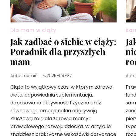
Dla mam w ciąży
Kar
Jak zadbać o siebie w ciąży:
Ja
Poradnik dla przyszłych
ni
mam
ro
Autor:
admin
w
2025-09-27
Auto
Ciąża to wyjątkowy czas, w którym zdrowa
Praw
dieta, odpowiednia suplementacja,
fun
dopasowana aktywność fizyczna oraz
samo
równowaga emocjonalna odgrywają
znać
kluczową rolę dla zdrowia mamy i
pier
prawidłowego rozwoju dziecka. W artykule
typo
znajdziesz praktyczne wskazówki dotyczące
rozp