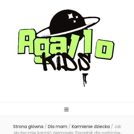
agallo-kids.pl
Strona główna
/
Dla mam
/
Karmienie dziecka
/
Jak
skutecznie karmić niemowlę: Poradnik dla rodziców