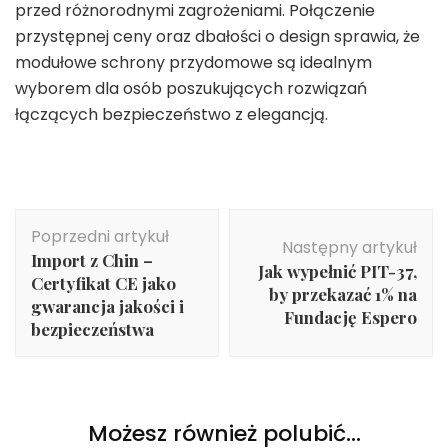
przed różnorodnymi zagrożeniami. Połączenie
przystępnej ceny oraz dbałości o design sprawia, że
modułowe schrony przydomowe są idealnym
wyborem dla osób poszukujących rozwiązań
łączących bezpieczeństwo z elegancją.
Nawigacja
Poprzedni artykuł
wpisu
Następny artykuł
Import z Chin –
Jak wypełnić PIT-37,
Certyfikat CE jako
by przekazać 1% na
gwarancja jakości i
Fundację Espero
bezpieczeństwa
Możesz również polubić…