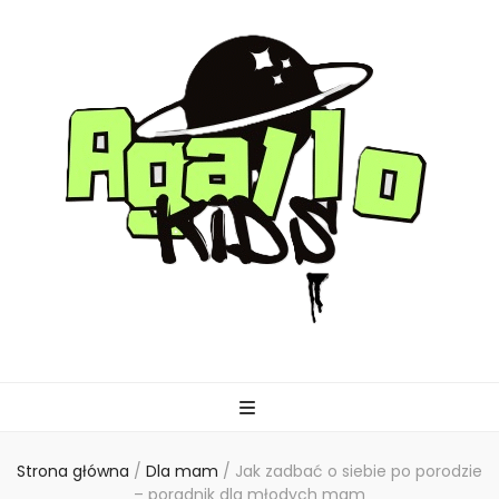
agallo-kids.pl
Strona główna
/
Dla mam
/
Jak zadbać o siebie po porodzie
– poradnik dla młodych mam