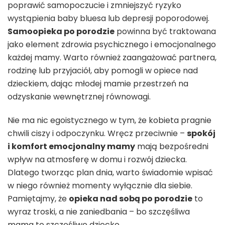
poprawić samopoczucie i zmniejszyć ryzyko
wystąpienia baby bluesa lub depresji poporodowej.
Samoopieka po porodzie
powinna być traktowana
jako element zdrowia psychicznego i emocjonalnego
każdej mamy. Warto również zaangażować partnera,
rodzinę lub przyjaciół, aby pomogli w opiece nad
dzieckiem, dając młodej mamie przestrzeń na
odzyskanie wewnętrznej równowagi.
Nie ma nic egoistycznego w tym, że kobieta pragnie
chwili ciszy i odpoczynku. Wręcz przeciwnie –
spokój
i komfort emocjonalny mamy
mają bezpośredni
wpływ na atmosferę w domu i rozwój dziecka.
Dlatego tworząc plan dnia, warto świadomie wpisać
w niego również momenty wyłącznie dla siebie.
Pamiętajmy, że
opieka nad sobą po porodzie
to
wyraz troski, a nie zaniedbania – bo szczęśliwa
mama to szczęśliwe dziecko.