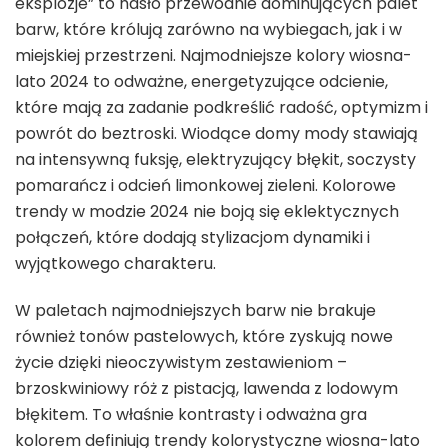
eksplozje” to hasło przewodnie dominujących palet
barw, które królują zarówno na wybiegach, jak i w
miejskiej przestrzeni. Najmodniejsze kolory wiosna-
lato 2024 to odważne, energetyzujące odcienie,
które mają za zadanie podkreślić radość, optymizm i
powrót do beztroski. Wiodące domy mody stawiają
na intensywną fuksję, elektryzujący błękit, soczysty
pomarańcz i odcień limonkowej zieleni. Kolorowe
trendy w modzie 2024 nie boją się eklektycznych
połączeń, które dodają stylizacjom dynamiki i
wyjątkowego charakteru.
W paletach najmodniejszych barw nie brakuje
również tonów pastelowych, które zyskują nowe
życie dzięki nieoczywistym zestawieniom –
brzoskwiniowy róż z pistacją, lawenda z lodowym
błękitem. To właśnie kontrasty i odważna gra
kolorem definiują trendy kolorystyczne wiosna-lato