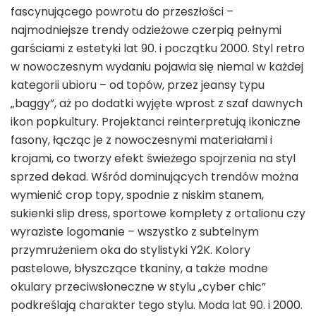
fascynującego powrotu do przeszłości –
najmodniejsze trendy odzieżowe czerpią pełnymi
garściami z estetyki lat 90. i początku 2000. Styl retro
w nowoczesnym wydaniu pojawia się niemal w każdej
kategorii ubioru – od topów, przez jeansy typu
„baggy”, aż po dodatki wyjęte wprost z szaf dawnych
ikon popkultury. Projektanci reinterpretują ikoniczne
fasony, łącząc je z nowoczesnymi materiałami i
krojami, co tworzy efekt świeżego spojrzenia na styl
sprzed dekad. Wśród dominujących trendów można
wymienić crop topy, spodnie z niskim stanem,
sukienki slip dress, sportowe komplety z ortalionu czy
wyraziste logomanie – wszystko z subtelnym
przymrużeniem oka do stylistyki Y2K. Kolory
pastelowe, błyszczące tkaniny, a także modne
okulary przeciwsłoneczne w stylu „cyber chic”
podkreślają charakter tego stylu. Moda lat 90. i 2000.