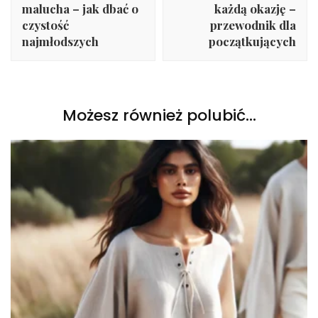
malucha – jak dbać o
każdą okazję –
czystość
przewodnik dla
najmłodszych
początkujących
Możesz również polubić…