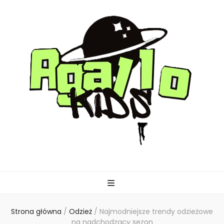
agallo-kids.pl
Strona główna
/
Odzież
/
Najmodniejsze trendy odzieżowe
na nadchodzący sezon