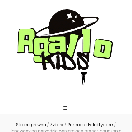
agallo-kids.pl
Strona główna
/
Szkoła
/
Pomoce dydaktyczne
/
Innowacyjne narzędzia wspierające proces nauczania