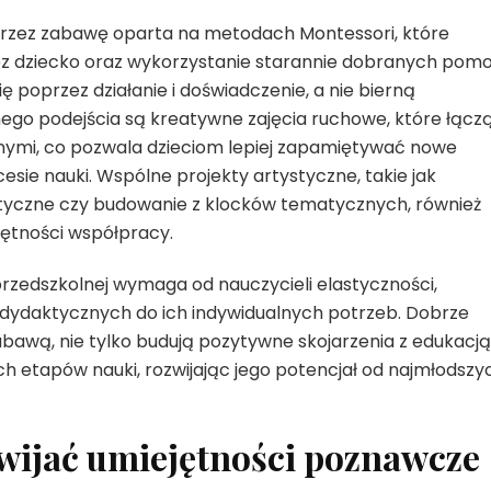
przez zabawę oparta na metodach Montessori, które
z dziecko oraz wykorzystanie starannie dobranych pom
 poprzez działanie i doświadczenie, a nie bierną
go podejścia są kreatywne zajęcia ruchowe, które łącz
nymi, co pozwala dzieciom lepiej zapamiętywać nowe
sie nauki. Wspólne projekty artystyczne, takie jak
styczne czy budowanie z klocków tematycznych, również
jętności współpracy.
zedszkolnej wymaga od nauczycieli elastyczności,
 dydaktycznych do ich indywidualnych potrzeb. Dobrze
abawą, nie tylko budują pozytywne skojarzenia z edukacją
ch etapów nauki, rozwijając jego potencjał od najmłodszy
wijać umiejętności poznawcze