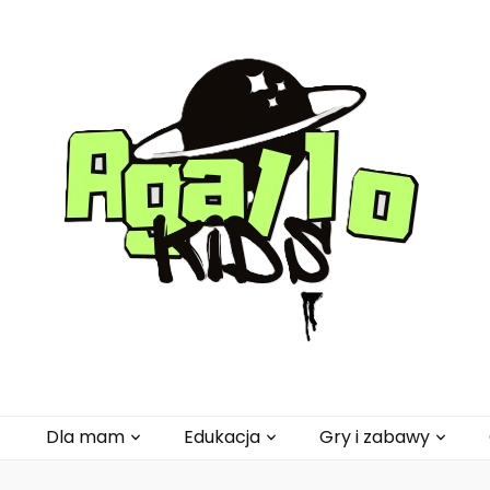
pl
Dla mam
Edukacja
Gry i zabawy