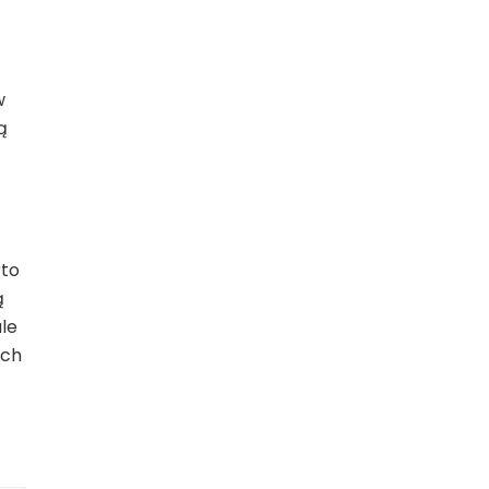
w
ą
rto
ą
le
ych