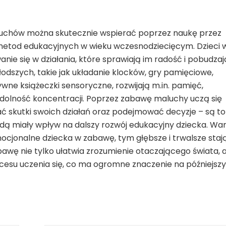
luchów można skutecznie wspierać poprzez naukę przez
metod edukacyjnych w wieku wczesnodziecięcym. Dzieci 
ie się w działania, które sprawiają im radość i pobudzaj
odszych, takie jak układanie klocków, gry pamięciowe,
ywne książeczki sensoryczne, rozwijają m.in. pamięć,
zdolność koncentracji. Poprzez zabawę maluchy uczą się
 skutki swoich działań oraz podejmować decyzje – są to
dą miały wpływ na dalszy rozwój edukacyjny dziecka. Wa
ocjonalne dziecka w zabawę, tym głębsze i trwalsze staj
awę nie tylko ułatwia zrozumienie otaczającego świata, a
cesu uczenia się, co ma ogromne znaczenie na późniejsz