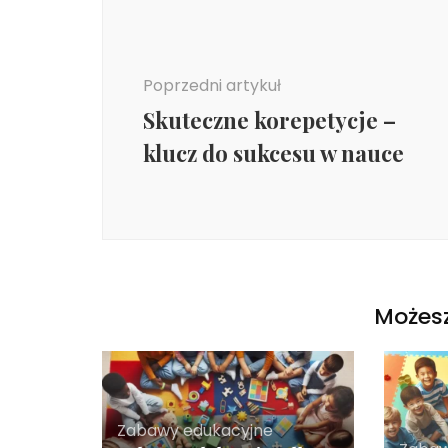
Nawigacja
wpisu
Poprzedni artykuł
Skuteczne korepetycje –
klucz do sukcesu w nauce
Możesz
Zabawy edukacyjne