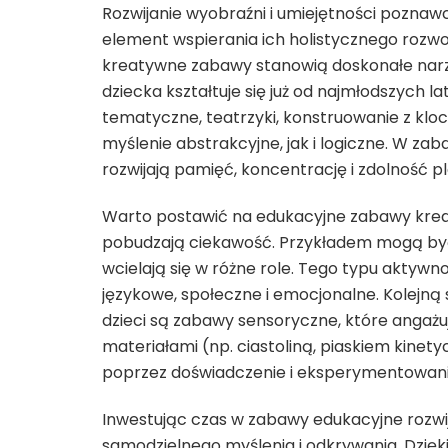
Rozwijanie wyobraźni i umiejętności pozna
element wspierania ich holistycznego rozwoju
kreatywne zabawy stanowią doskonałe narzę
dziecka kształtuje się już od najmłodszych 
tematyczne, teatrzyki, konstruowanie z k
myślenie abstrakcyjne, jak i logiczne. W z
rozwijają pamięć, koncentrację i zdolność p
Warto postawić na edukacyjne zabawy krea
pobudzają ciekawość. Przykładem mogą być g
wcielają się w różne role. Tego typu aktywno
językowe, społeczne i emocjonalne. Kolej
dzieci są zabawy sensoryczne, które angażu
materiałami (np. ciastoliną, piaskiem kine
poprzez doświadczenie i eksperymentowani
Inwestując czas w zabawy edukacyjne rozwi
samodzielnego myślenia i odkrywania. Dzięk