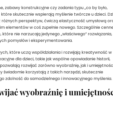
e, zabawy konstrukcyjne czy zadania typu „co by było,
które skutecznie wspierają myślenie twórcze u dzieci. Dzi
 z różnych perspektyw, ćwiczą elastyczność umysłową or
h im elementów w coś zupełnie nowego. Szczególnie cenn
 które nie narzucają jedynego „właściwego” rozwiązania,
wych pomysłów i eksperymentowania.
ych, które uczą współdziałania i rozwijają kreatywność w
yjne dla dzieci, takie jak wspólne opowiadanie historii,
ozwalają rozwijać zarówno wyobraźnię, jak i umiejętnośc
zy świadomie korzystają z takich narzędzi, skutecznie
ego zdolność do samodzielnego i innowacyjnego myślenia.
wijać wyobraźnię i umiejętnoś