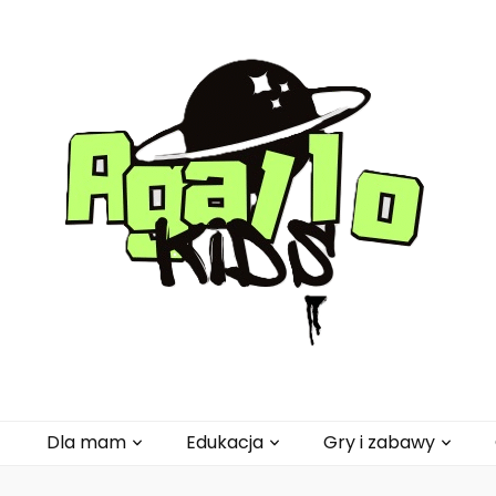
pl
Dla mam
Edukacja
Gry i zabawy