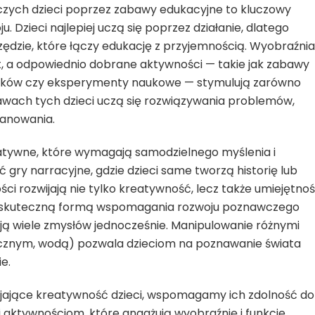
wczych dzieci poprzez zabawy edukacyjne to kluczowy
. Dzieci najlepiej uczą się poprzez działanie, dlatego
dzie, które łączy edukację z przyjemnością. Wyobraźnia
lat, a odpowiednio dobrane aktywności — takie jak zabawy
locków czy eksperymenty naukowe — stymulują zarówno
abawach tych dzieci uczą się rozwiązywania problemów,
lanowania.
tywne, które wymagają samodzielnego myślenia i
ry narracyjne, gdzie dzieci same tworzą historię lub
ści rozwijają nie tylko kreatywność, lecz także umiejętnoś
ną skuteczną formą wspomagania rozwoju poznawczego
ją wiele zmysłów jednocześnie. Manipulowanie różnymi
tycznym, wodą) pozwala dzieciom na poznawanie świata
e.
jające kreatywność dzieci, wspomagamy ich zdolność do
i aktywnościom, które angażują wyobraźnię i funkcje