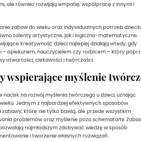
i, ale również rozwijają empatię, współpracę z innymi i
nie zabaw do wieku oraz indywidualnych potrzeb dzieck
ówno talenty artystyczne, jak i logiczno-matematyczne.
jające kreatywność dzieci najlepiej działają wtedy, gdy
m – opiekunem, nauczycielem czy rodzicem – który popr
y otwartości, ciekawości i twórczości.
y wspierające myślenie twórcz
 nacisk na rozwój myślenia twórczego u dzieci, uznając
wieku. Jednym z najbardziej efektywnych sposobów
 zabawy, które nie tylko bawią, ale przede wszystkim
zywania problemów oraz myślenie poza schematami. Zaba
i pozwalają najmłodszym zdobywać wiedzę w sposób
mentowanie i tworzenie własnych rozwiązań.