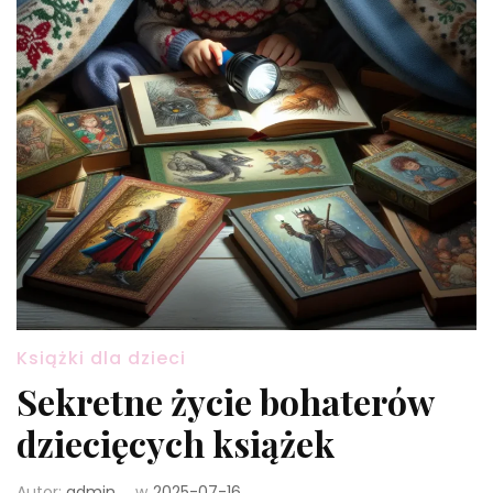
Książki dla dzieci
Sekretne życie bohaterów
dziecięcych książek
Autor:
admin
w
2025-07-16