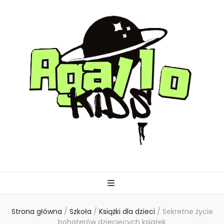
agallo-kids.pl
Strona główna
/
Szkoła
/
Książki dla dzieci
/
Sekretne życie
bohaterów dziecięcych książek