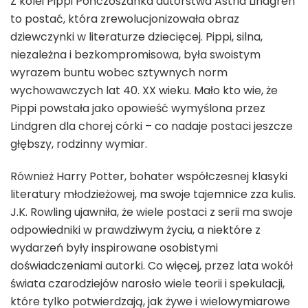
Z kolei Pippi Pończoszanka autorstwa Astrid Lindgren
to postać, która zrewolucjonizowała obraz
dziewczynki w literaturze dziecięcej. Pippi, silna,
niezależna i bezkompromisowa, była swoistym
wyrazem buntu wobec sztywnych norm
wychowawczych lat 40. XX wieku. Mało kto wie, że
Pippi powstała jako opowieść wymyślona przez
Lindgren dla chorej córki – co nadaje postaci jeszcze
głębszy, rodzinny wymiar.
Również Harry Potter, bohater współczesnej klasyki
literatury młodzieżowej, ma swoje tajemnice zza kulis.
J.K. Rowling ujawniła, że wiele postaci z serii ma swoje
odpowiedniki w prawdziwym życiu, a niektóre z
wydarzeń były inspirowane osobistymi
doświadczeniami autorki. Co więcej, przez lata wokół
świata czarodziejów narosło wiele teorii i spekulacji,
które tylko potwierdzają, jak żywe i wielowymiarowe