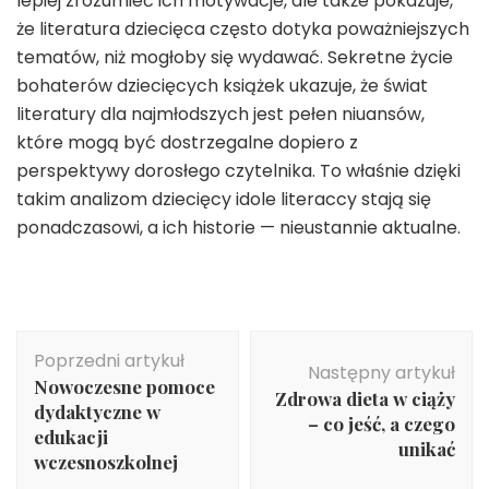
lepiej zrozumieć ich motywacje, ale także pokazuje,
że literatura dziecięca często dotyka poważniejszych
tematów, niż mogłoby się wydawać. Sekretne życie
bohaterów dziecięcych książek ukazuje, że świat
literatury dla najmłodszych jest pełen niuansów,
które mogą być dostrzegalne dopiero z
perspektywy dorosłego czytelnika. To właśnie dzięki
takim analizom dziecięcy idole literaccy stają się
ponadczasowi, a ich historie — nieustannie aktualne.
Nawigacja
Poprzedni artykuł
wpisu
Następny artykuł
Nowoczesne pomoce
Zdrowa dieta w ciąży
dydaktyczne w
– co jeść, a czego
edukacji
unikać
wczesnoszkolnej