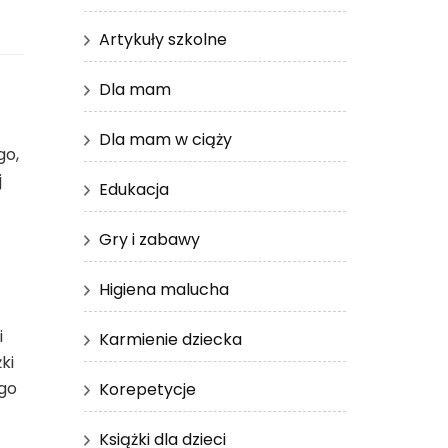
Artykuły szkolne
Dla mam
Dla mam w ciąży
go,
j
Edukacja
Gry i zabawy
Higiena malucha
i
Karmienie dziecka
ki
ego
Korepetycje
Książki dla dzieci