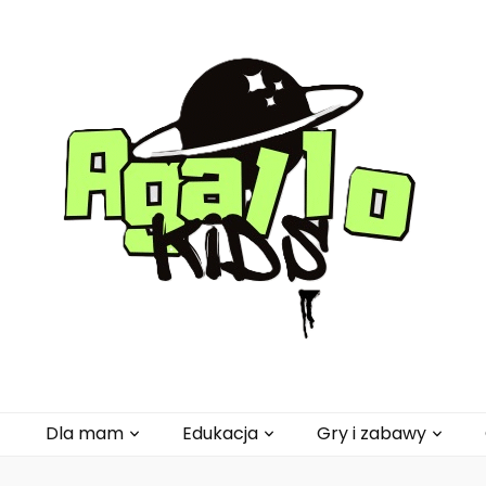
pl
Dla mam
Edukacja
Gry i zabawy