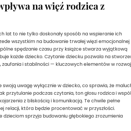
wpływa na więź rodzica z
 lat to nie tylko doskonały sposób na wspieranie ich
przede wszystkim na budowanie trwałej więzi emocjonalnej
pólne spędzanie czasu przy książce stwarza wyjątkową
zebuje każde dziecko. Czytanie dziecku pozwala na stworze
, zaufania i stabilności — kluczowych elementów w rozwo
e swoją uwagę wyłącznie w dziecko, co sprawia, że maluc
jak przytulanie podczas czytania, ton głosu rodzica i wspó
ojarzenia z bliskością i komunikacją. Te chwile pełne
nej relacji, która będzie procentować w przyszłości.
e dzieciom sprzyja budowaniu głębokiego zrozumienia