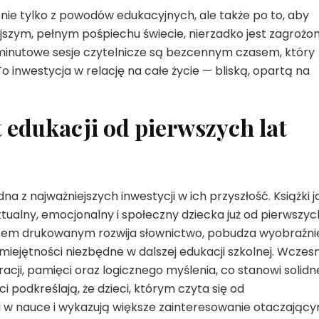
nie tylko z powodów edukacyjnych, ale także po to, aby
ejszym, pełnym pośpiechu świecie, nierzadko jest zagrożo
minutowe sesje czytelnicze są bezcennym czasem, który
inwestycja w relację na całe życie — bliską, opartą na
 edukacji od pierwszych lat
na z najważniejszych inwestycji w ich przyszłość. Książki j
tualny, emocjonalny i społeczny dziecka już od pierwszyc
stem drukowanym rozwija słownictwo, pobudza wyobraźni
miejętności niezbędne w dalszej edukacji szkolnej. Wczes
cji, pamięci oraz logicznego myślenia, co stanowi solidn
i podkreślają, że dzieci, którym czyta się od
iki w nauce i wykazują większe zainteresowanie otaczając