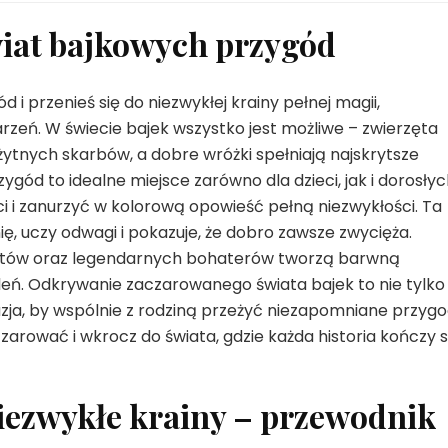
iat bajkowych przygód
i przenieś się do niezwykłej krainy pełnej magii,
rzeń. W świecie bajek wszystko jest możliwe – zwierzęta
ytnych skarbów, a dobre wróżki spełniają najskrytsze
ód to idealne miejsce zarówno dla dzieci, jak i dorosłyc
i i zanurzyć w kolorową opowieść pełną niezwykłości. Ta
ę, uczy odwagi i pokazuje, że dobro zawsze zwycięża.
iotów oraz legendarnych bohaterów tworzą barwną
oleń. Odkrywanie zaczarowanego świata bajek to nie tylko
azja, by wspólnie z rodziną przeżyć niezapomniane przyg
zarować i wkrocz do świata, gdzie każda historia kończy s
iezwykłe krainy – przewodnik