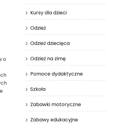
Kursy dla dzieci
Odzież
Odzież dziecięca
Odzież na zimę
w o
Pomoce dydaktyczne
ach
ych
Szkoła
je
Zabawki motoryczne
Zabawy edukacyjne