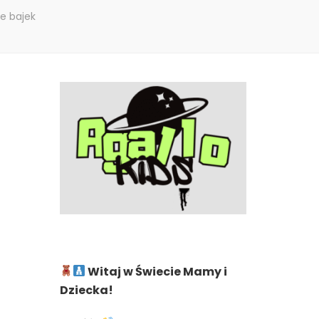
e bajek
Witaj w Świecie Mamy i
Dziecka!