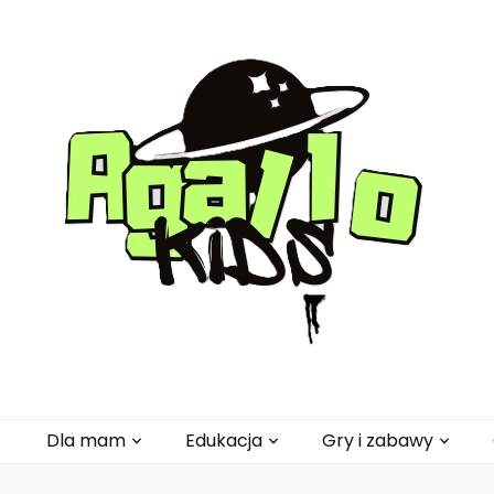
pl
Dla mam
Edukacja
Gry i zabawy