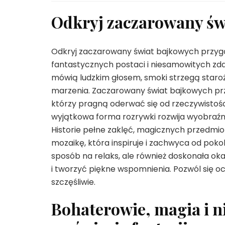
Odkryj zaczarowany św
Odkryj zaczarowany świat bajkowych przygód 
fantastycznych postaci i niesamowitych zda
mówią ludzkim głosem, smoki strzegą staroż
marzenia. Zaczarowany świat bajkowych przyg
którzy pragną oderwać się od rzeczywistośc
wyjątkowa forma rozrywki rozwija wyobraźni
Historie pełne zaklęć, magicznych przedm
mozaikę, która inspiruje i zachwyca od pok
sposób na relaks, ale również doskonała ok
i tworzyć piękne wspomnienia. Pozwól się oc
szczęśliwie.
Bohaterowie, magia i n