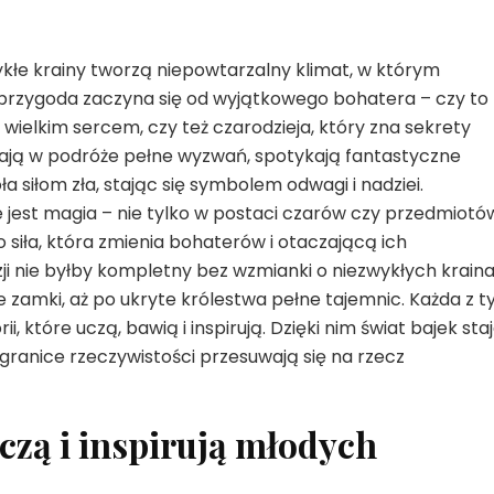
ykłe krainy tworzą niepowtarzalny klimat, w którym
 przygoda zaczyna się od wyjątkowego bohatera – czy to
 wielkim sercem, czy też czarodzieja, który zna sekrety
zają w podróże pełne wyzwań, spotykają fantastyczne
ła siłom zła, stając się symbolem odwagi i nadziei.
est magia – nie tylko w postaci czarów czy przedmiotó
 siła, która zmienia bohaterów i otaczającą ich
zji nie byłby kompletny bez wzmianki o niezwykłych krain
zamki, aż po ukryte królestwa pełne tajemnic. Każda z t
i, które uczą, bawią i inspirują. Dzięki nim świat bajek sta
 granice rzeczywistości przesuwają się na rzecz
czą i inspirują młodych