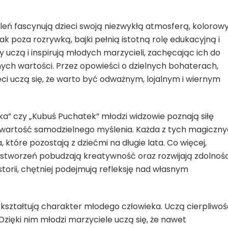
eń fascynują dzieci swoją niezwykłą atmosferą, kolorow
ak poza rozrywką, bajki pełnią istotną rolę edukacyjną i
czą i inspirują młodych marzycieli, zachęcając ich do
nych wartości. Przez opowieści o dzielnych bohaterach,
eci uczą się, że warto być odważnym, lojalnym i wiernym
nka” czy „Kubuś Puchatek” młodzi widzowie poznają siłę
z wartość samodzielnego myślenia. Każda z tych magiczn
 które pozostają z dziećmi na długie lata. Co więcej,
 stworzeń pobudzają kreatywność oraz rozwijają zdolnośc
storii, chętniej podejmują refleksję nad własnym
 kształtują charakter młodego człowieka. Uczą cierpliwośc
zięki nim młodzi marzyciele uczą się, że nawet